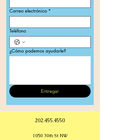
Correo electrónico
*
Teléfono
¿Cómo podemos ayudarle?
Entregar
202.455.4550
1050 30th St NW