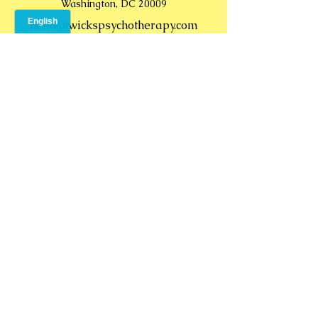
Washington, DC 20009
hello@wickspsychotherapy.com
© 2024 por Psicoterapia
Wicks